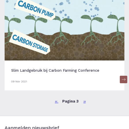
Slim Landgebruik bij Carbon Farming Conference
09 Nov 2021
Vorige
‹‹
Pagina 3
Volgende
››
Paginering
pagina
pagina
Aanmelden nieuwsbrief