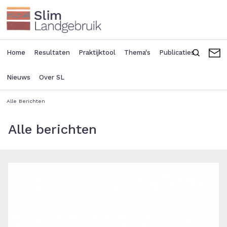
Overslaan
en
naar
de
inhoud
Home
Resultaten
Praktijktool
Thema's
Publicaties
Zoeken
C
Main
Seconda
gaan
navigation
header
Nieuws
Over SL
menu
Alle Berichten
Kruimelpad
Alle berichten