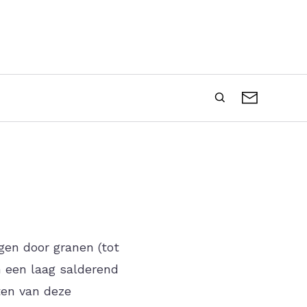
Zoeken
Contact
Secondary
header
menu
gen door granen (tot
n een laag salderend
ten van deze