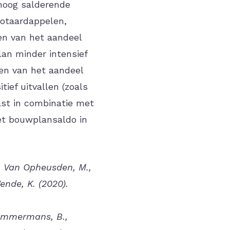
hoog salderende
ootaardappelen,
en van het aandeel
lan minder intensief
gen van het aandeel
ief uitvallen (zoals
st in combinatie met
et bouwplansaldo in
, Van Opheusden, M.,
nde, K. (2020).
 Timmermans, B.,