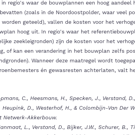
in regio's waar de bouwplannen een hoog aandeel 
bevatten (zoals in de Noordoostpolder, waar veel p
 worden geteeld), vallen de kosten voor het verhog
wplan hoog uit. In regio's waar het referentiebouwp
elijke zeekleigronden) zijn de kosten voor het verho
, of kan een verandering in het bouwplan zelfs posit
andgronden). Wanneer deze maatregel wordt toegepa
roenbemesters én gewasresten achterlaten, valt h
pmans, C., Heesmans, H., Specken, J., Verstand, D.
Heupink, D., Westerhof, H., & Colombijn-Van Der We
t Netwerk-Akkerbouw.
nmaat, L., Verstand, D., Bijker, J.W., Schurer, B.,