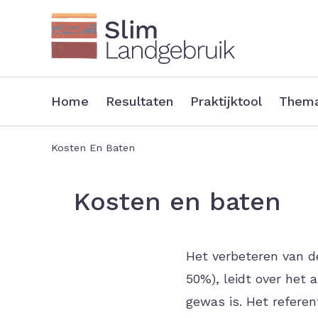
Overslaan
en
naar
de
Home
Resultaten
Praktijktool
Thema
inhoud
Main
gaan
navigation
Kosten En Baten
Kruimelpad
Kosten en baten
Het verbeteren van d
50%), leidt over het
gewas is. Het refere