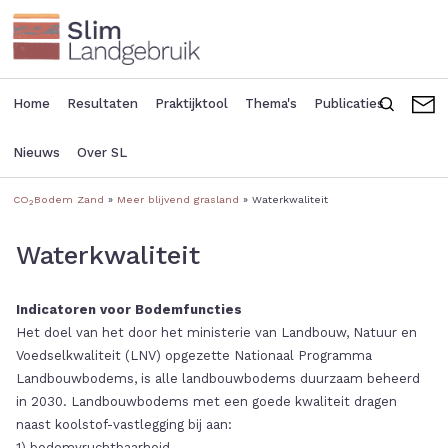
Overslaan
en
naar
de
inhoud
Home
Resultaten
Praktijktool
Thema's
Publicaties
Zoeken
C
Main
Seconda
gaan
navigation
header
Nieuws
Over SL
menu
CO
Bodem Zand
Meer blijvend grasland
Waterkwaliteit
2
Kruimelpad
Waterkwaliteit
Indicatoren voor Bodemfuncties
Het doel van het door het ministerie van Landbouw, Natuur en
Voedselkwaliteit (LNV) opgezette Nationaal Programma
Landbouwbodems, is alle landbouwbodems duurzaam beheerd
in 2030. Landbouwbodems met een goede kwaliteit dragen
naast koolstof-vastlegging bij aan:
1) bodemvruchtbaarheid