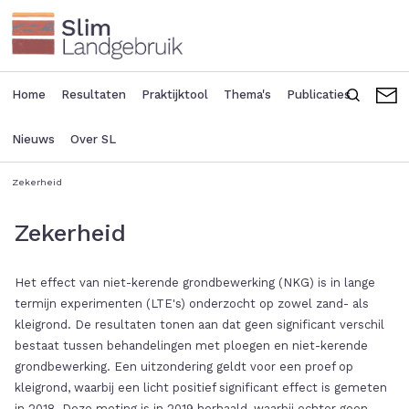
Overslaan
en
naar
de
inhoud
Home
Resultaten
Praktijktool
Thema's
Publicaties
Zoeken
C
Main
Seconda
gaan
navigation
header
Nieuws
Over SL
menu
Zekerheid
Kruimelpad
Zekerheid
Het effect van niet-kerende grondbewerking (NKG) is in lange
termijn experimenten (LTE's) onderzocht op zowel zand- als
kleigrond. De resultaten tonen aan dat geen significant verschil
bestaat tussen behandelingen met ploegen en niet-kerende
grondbewerking. Een uitzondering geldt voor een proef op
kleigrond, waarbij een licht positief significant effect is gemeten
in 2018. Deze meting is in 2019 herhaald, waarbij echter geen