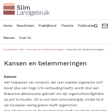
Overslaan
en
naar
de
inhoud
Home
Resultaten
Praktijktool
Thema's
Publicaties
Zoeken
C
Main
Seconda
gaan
navigation
header
Nieuws
Over SL
menu
CO
Bodem Klei
Kansen en belemmeringen
Kansen En Belemmeringen
2
Kruimelpad
Kansen en belemmeringen
Kansen
Het toepassen van compost, dat veel stabiele organische stof
bevat (dus een hoge C/N-verhouding heeft), wordt door een
Brabantse akkerbouwer gebruikt om zijn organischestofgehalte
op peil te houden. Dit is voor hem extra belangrijk, omdat hij in
zijn bouwplan weinig granen heeft opgenomen.
Een akkerbouwer uit de Veenkoloniën geeft aan dat hij denkt dat