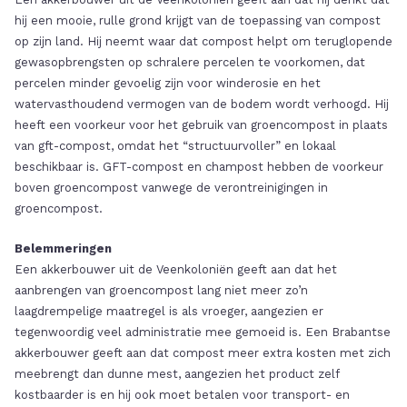
hij een mooie, rulle grond krijgt van de toepassing van compost
op zijn land. Hij neemt waar dat compost helpt om teruglopende
gewasopbrengsten op schralere percelen te voorkomen, dat
percelen minder gevoelig zijn voor winderosie en het
watervasthoudend vermogen van de bodem wordt verhoogd. Hij
heeft een voorkeur voor het gebruik van groencompost in plaats
van gft-compost, omdat het “structuurvoller” en lokaal
beschikbaar is. GFT-compost en champost hebben de voorkeur
boven groencompost vanwege de verontreinigingen in
groencompost.
Belemmeringen
Een akkerbouwer uit de Veenkoloniën geeft aan dat het
aanbrengen van groencompost lang niet meer zo’n
laagdrempelige maatregel is als vroeger, aangezien er
tegenwoordig veel administratie mee gemoeid is. Een Brabantse
akkerbouwer geeft aan dat compost meer extra kosten met zich
meebrengt dan dunne mest, aangezien het product zelf
kostbaarder is en hij ook moet betalen voor transport- en