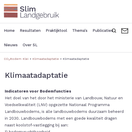
Overslaan
en
naar
de
inhoud
Home
Resultaten
Praktijktool
Thema's
Publicaties
Zoeken
C
Main
Seconda
gaan
navigation
header
Nieuws
Over SL
menu
CO
Bodem Klei
Klimaatadaptatie
Klimaatadaptatie
2
Kruimelpad
Klimaatadaptatie
Indicatoren voor Bodemfuncties
Het doel van het door het ministerie van Landbouw, Natuur en
Voedselkwaliteit (LNV) opgezette Nationaal Programma
Landbouwbodems, is alle landbouwbodems duurzaam beheerd
in 2030. Landbouwbodems met een goede kwaliteit dragen
naast koolstof-vastlegging bij aan:
1) bodemvruchtbaarheid