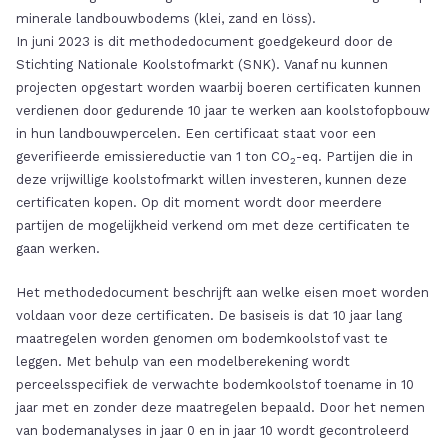
minerale landbouwbodems (klei, zand en löss).
In juni 2023 is dit methodedocument goedgekeurd door de
Stichting Nationale Koolstofmarkt (SNK). Vanaf nu kunnen
projecten opgestart worden waarbij boeren certificaten kunnen
verdienen door gedurende 10 jaar te werken aan koolstofopbouw
in hun landbouwpercelen. Een certificaat staat voor een
geverifieerde emissiereductie van 1 ton CO
-eq. Partijen die in
2
deze vrijwillige koolstofmarkt willen investeren, kunnen deze
certificaten kopen. Op dit moment wordt door meerdere
partijen de mogelijkheid verkend om met deze certificaten te
gaan werken.
Het methodedocument beschrijft aan welke eisen moet worden
voldaan voor deze certificaten. De basiseis is dat 10 jaar lang
maatregelen worden genomen om bodemkoolstof vast te
leggen. Met behulp van een modelberekening wordt
perceelsspecifiek de verwachte bodemkoolstof toename in 10
jaar met en zonder deze maatregelen bepaald. Door het nemen
van bodemanalyses in jaar 0 en in jaar 10 wordt gecontroleerd