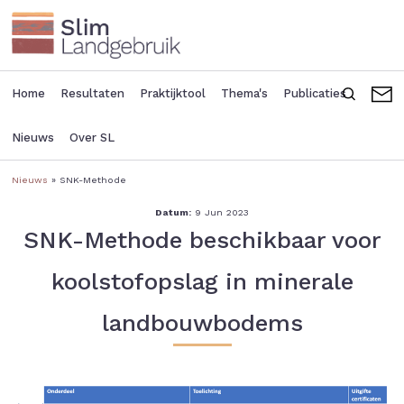
Overslaan
en
naar
de
inhoud
Home
Resultaten
Praktijktool
Thema's
Publicaties
Zoeken
C
Main
Seconda
gaan
navigation
header
Nieuws
Over SL
menu
Nieuws
SNK-Methode
Kruimelpad
Datum:
9 Jun 2023
SNK-Methode beschikbaar voor
koolstofopslag in minerale
landbouwbodems