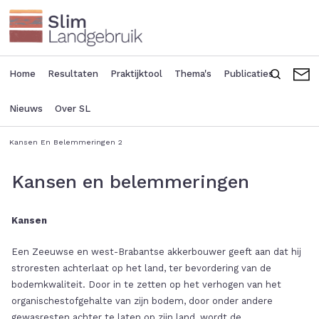
Overslaan
en
naar
de
inhoud
Home
Resultaten
Praktijktool
Thema's
Publicaties
Zoeken
C
Main
Seconda
gaan
navigation
header
Nieuws
Over SL
menu
Kansen En Belemmeringen 2
Kruimelpad
Kansen en belemmeringen
Kansen
Een Zeeuwse en west-Brabantse akkerbouwer geeft aan dat hij
stroresten achterlaat op het land, ter bevordering van de
bodemkwaliteit. Door in te zetten op het verhogen van het
organischestofgehalte van zijn bodem, door onder andere
gewasresten achter te laten op zijn land, wordt de