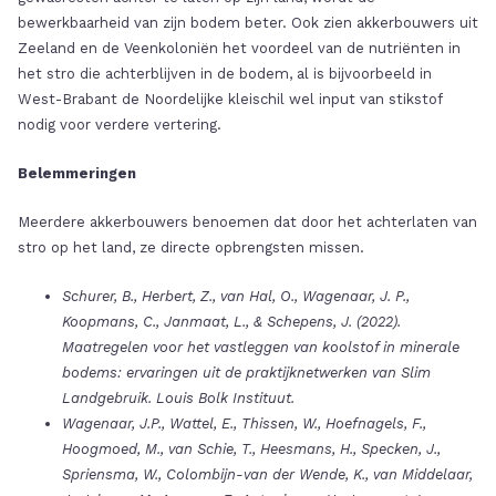
bewerkbaarheid van zijn bodem beter. Ook zien akkerbouwers uit
Zeeland en de Veenkoloniën het voordeel van de nutriënten in
het stro die achterblijven in de bodem, al is bijvoorbeeld in
West-Brabant de Noordelijke kleischil wel input van stikstof
nodig voor verdere vertering.
Belemmeringen
Meerdere akkerbouwers benoemen dat door het achterlaten van
stro op het land, ze directe opbrengsten missen.
Schurer, B., Herbert, Z., van Hal, O., Wagenaar, J. P.,
Koopmans, C., Janmaat, L., & Schepens, J. (2022).
Maatregelen voor het vastleggen van koolstof in minerale
bodems: ervaringen uit de praktijknetwerken van Slim
Landgebruik. Louis Bolk Instituut.
Wagenaar, J.P., Wattel, E., Thissen, W., Hoefnagels, F.,
Hoogmoed, M., van Schie, T., Heesmans, H., Specken, J.,
Spriensma, W., Colombijn-van der Wende, K., van Middelaar,